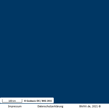
100 km
© Geobasis-DE / BKG 2015
Impressum
Datenschutzerklärung
BMWi.de, 2021 ©