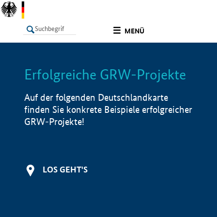
undefined
MENÜ
Erfolgreiche GRW-Projekte
LISTE
Filter
Info
Auf der folgenden Deutschlandkarte
finden Sie konkrete Beispiele erfolgreicher
GRW-Projekte!
LOS GEHT'S