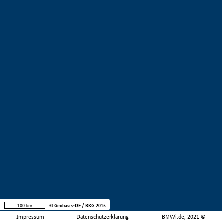
100 km
© Geobasis-DE / BKG 2015
Impressum
Datenschutzerklärung
BMWi.de, 2021 ©