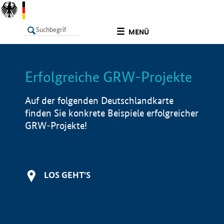
undefined
MENÜ
Erfolgreiche GRW-Projekte
LISTE
Filter
Info
Auf der folgenden Deutschlandkarte
finden Sie konkrete Beispiele erfolgreicher
GRW-Projekte!
LOS GEHT'S