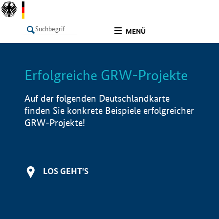
undefined
MENÜ
Erfolgreiche GRW-Projekte
LISTE
Filter
Info
Auf der folgenden Deutschlandkarte
finden Sie konkrete Beispiele erfolgreicher
GRW-Projekte!
LOS GEHT'S