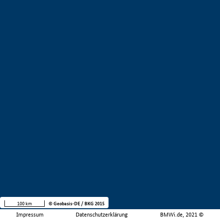
100 km
© Geobasis-DE / BKG 2015
Impressum
Datenschutzerklärung
BMWi.de, 2021 ©