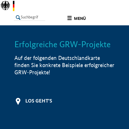
undefined
MENÜ
Erfolgreiche GRW-Projekte
LISTE
Filter
Info
Auf der folgenden Deutschlandkarte
finden Sie konkrete Beispiele erfolgreicher
GRW-Projekte!
LOS GEHT'S