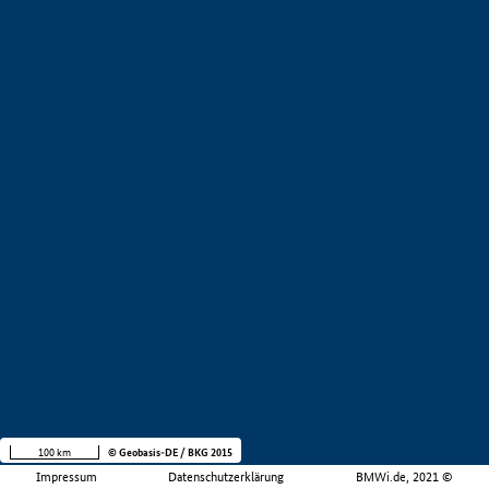
100 km
© Geobasis-DE / BKG 2015
Impressum
Datenschutzerklärung
BMWi.de, 2021 ©