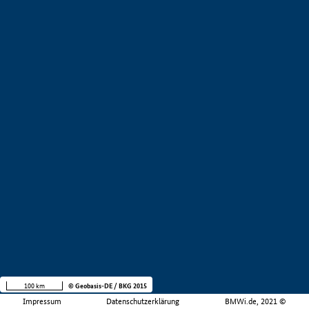
100 km
© Geobasis-DE / BKG 2015
Impressum
Datenschutzerklärung
BMWi.de, 2021 ©