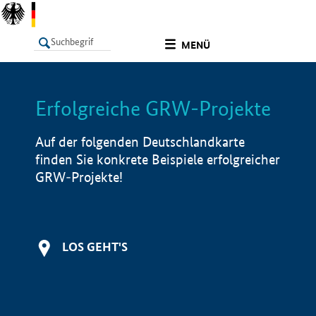
undefined
MENÜ
Erfolgreiche GRW-Projekte
LISTE
Filter
Info
Auf der folgenden Deutschlandkarte
finden Sie konkrete Beispiele erfolgreicher
GRW-Projekte!
LOS GEHT'S