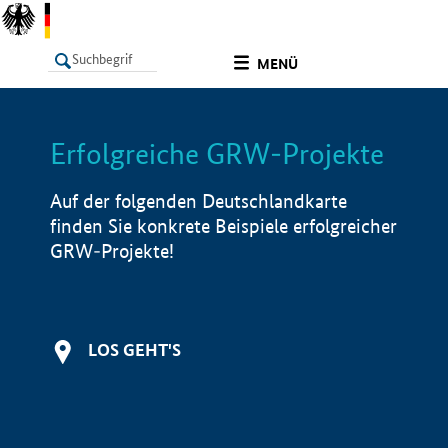
undefined
MENÜ
Erfolgreiche GRW-Projekte
LISTE
Filter
Info
Auf der folgenden Deutschlandkarte
finden Sie konkrete Beispiele erfolgreicher
GRW-Projekte!
LOS GEHT'S