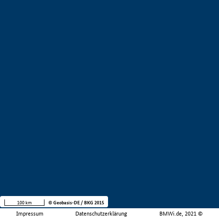
100 km
© Geobasis-DE / BKG 2015
Impressum
Datenschutzerklärung
BMWi.de, 2021 ©