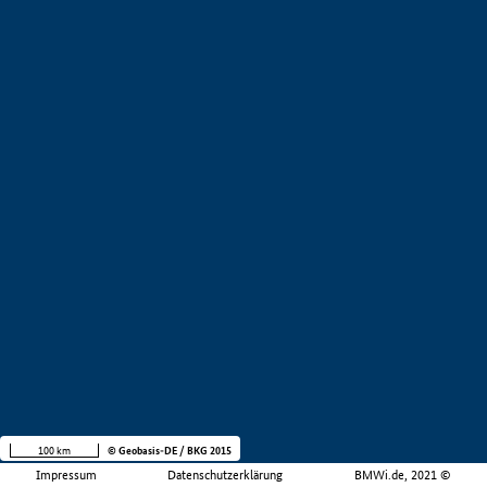
100 km
© Geobasis-DE / BKG 2015
Impressum
Datenschutzerklärung
BMWi.de, 2021 ©