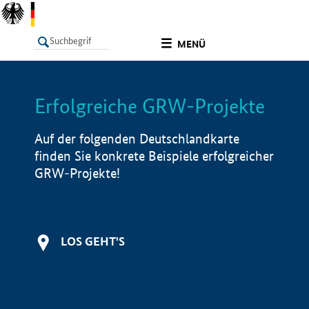
undefined
MENÜ
Erfolgreiche GRW-Projekte
LISTE
Filter
Info
Auf der folgenden Deutschlandkarte
finden Sie konkrete Beispiele erfolgreicher
GRW-Projekte!
LOS GEHT'S