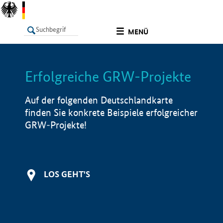
undefined
MENÜ
Erfolgreiche GRW-Projekte
LISTE
Filter
Info
Auf der folgenden Deutschlandkarte
finden Sie konkrete Beispiele erfolgreicher
GRW-Projekte!
LOS GEHT'S