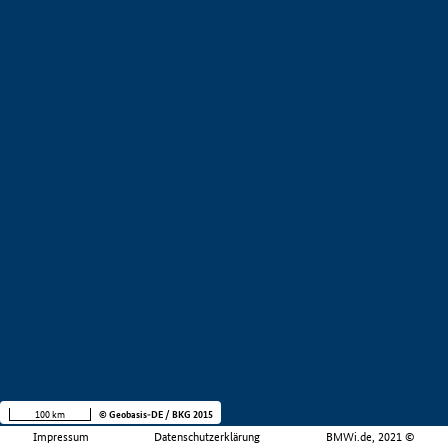
100 km
© Geobasis-DE / BKG 2015
Impressum
Datenschutzerklärung
BMWi.de, 2021 ©