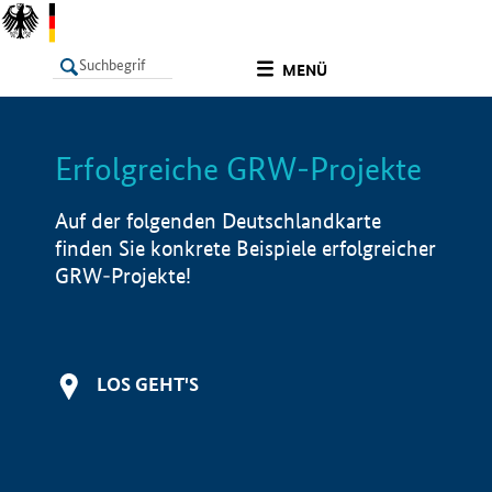
undefined
MENÜ
Erfolgreiche GRW-Projekte
LISTE
Filter
Info
Auf der folgenden Deutschlandkarte
finden Sie konkrete Beispiele erfolgreicher
GRW-Projekte!
LOS GEHT'S