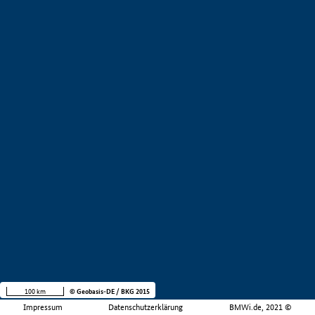
100 km
© Geobasis-DE / BKG 2015
Impressum
Datenschutzerklärung
BMWi.de, 2021 ©