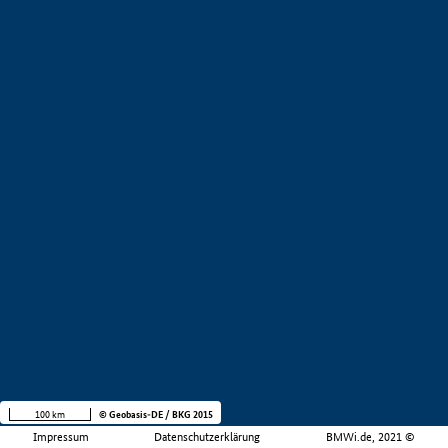
100 km
© Geobasis-DE / BKG 2015
Impressum
Datenschutzerklärung
BMWi.de, 2021 ©