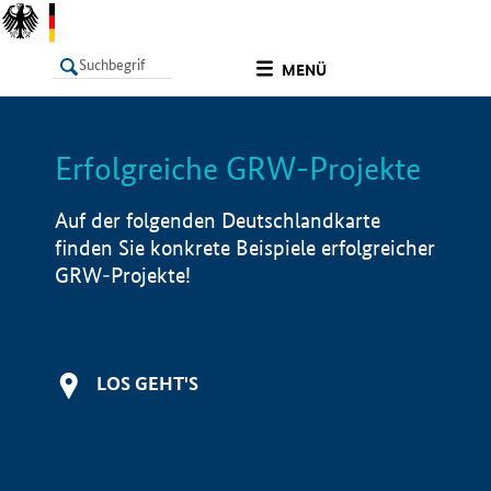
undefined
MENÜ
Erfolgreiche GRW-Projekte
LISTE
Filter
Info
Auf der folgenden Deutschlandkarte
finden Sie konkrete Beispiele erfolgreicher
GRW-Projekte!
LOS GEHT'S