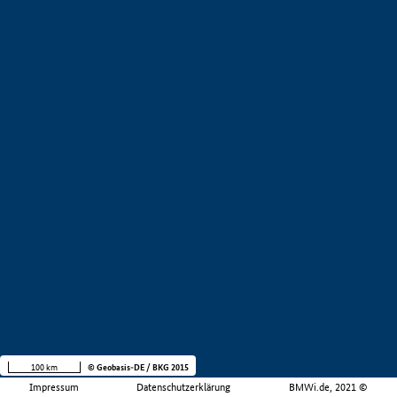
100 km
© Geobasis-DE / BKG 2015
Impressum
Datenschutzerklärung
BMWi.de, 2021 ©