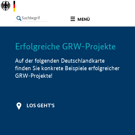
undefined
MENÜ
Erfolgreiche GRW-Projekte
LISTE
Filter
Info
Auf der folgenden Deutschlandkarte
finden Sie konkrete Beispiele erfolgreicher
GRW-Projekte!
LOS GEHT'S