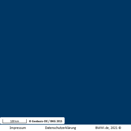
100 km
© Geobasis-DE / BKG 2015
Impressum
Datenschutzerklärung
BMWi.de, 2021 ©