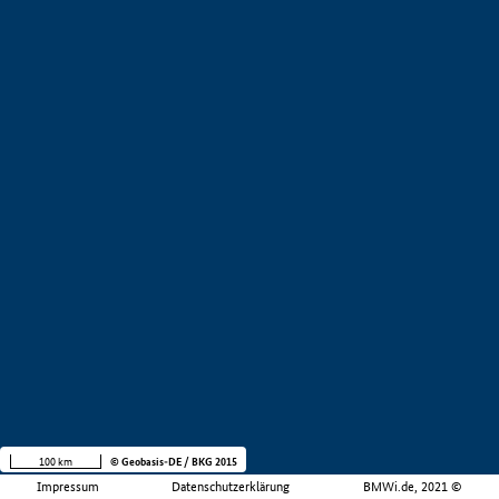
100 km
© Geobasis-DE / BKG 2015
Impressum
Datenschutzerklärung
BMWi.de, 2021 ©