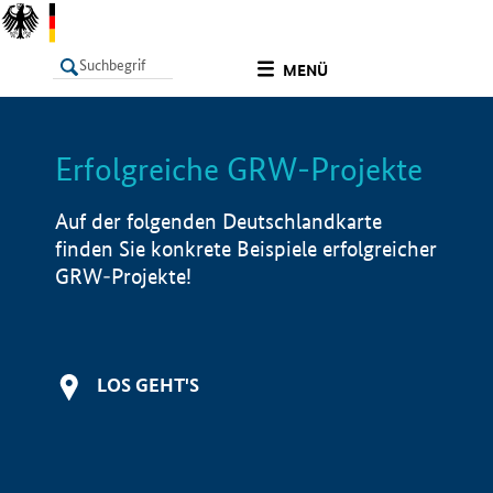
undefined
MENÜ
Erfolgreiche GRW-Projekte
LISTE
Filter
Info
Auf der folgenden Deutschlandkarte
finden Sie konkrete Beispiele erfolgreicher
GRW-Projekte!
LOS GEHT'S