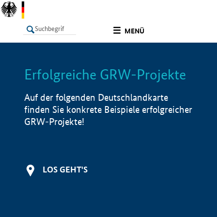
undefined
MENÜ
Erfolgreiche GRW-Projekte
LISTE
Filter
Info
Auf der folgenden Deutschlandkarte
finden Sie konkrete Beispiele erfolgreicher
GRW-Projekte!
LOS GEHT'S