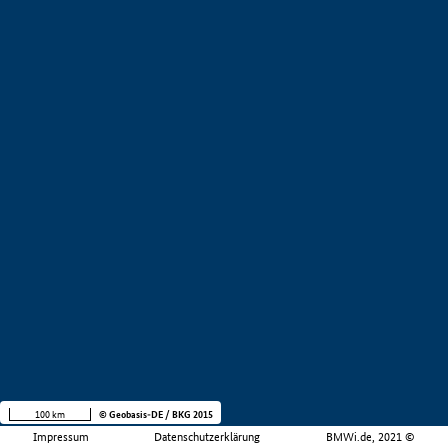
100 km
© Geobasis-DE / BKG 2015
Impressum
Datenschutzerklärung
BMWi.de, 2021 ©