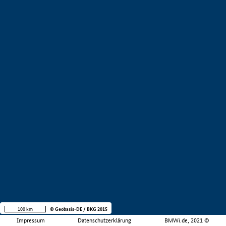
100 km
© Geobasis-DE / BKG 2015
Impressum
Datenschutzerklärung
BMWi.de, 2021 ©