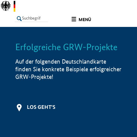
undefined
MENÜ
Erfolgreiche GRW-Projekte
LISTE
Filter
Info
Auf der folgenden Deutschlandkarte
finden Sie konkrete Beispiele erfolgreicher
GRW-Projekte!
LOS GEHT'S