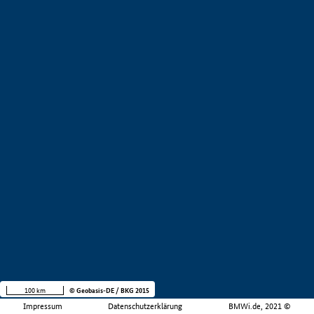
100 km
© Geobasis-DE / BKG 2015
Impressum
Datenschutzerklärung
BMWi.de, 2021 ©