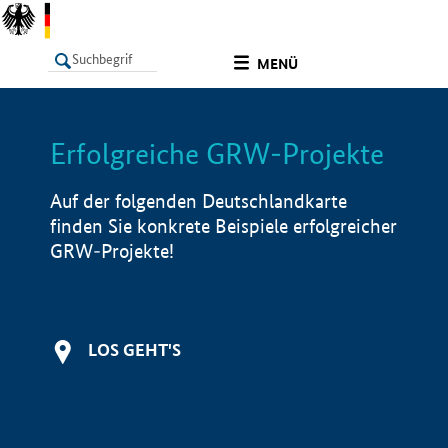
undefined
MENÜ
Erfolgreiche GRW-Projekte
LISTE
Filter
Info
Auf der folgenden Deutschlandkarte
finden Sie konkrete Beispiele erfolgreicher
GRW-Projekte!
LOS GEHT'S