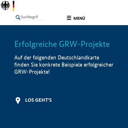
undefined
MENÜ
Erfolgreiche GRW-Projekte
LISTE
Filter
Info
Auf der folgenden Deutschlandkarte
finden Sie konkrete Beispiele erfolgreicher
GRW-Projekte!
LOS GEHT'S