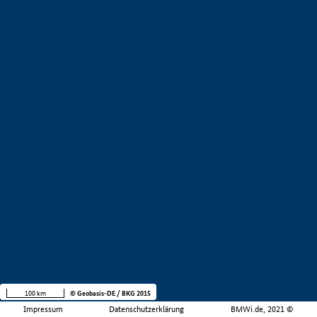
100 km
© Geobasis-DE / BKG 2015
Impressum
Datenschutzerklärung
BMWi.de, 2021 ©