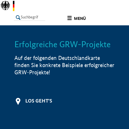
undefined
MENÜ
Erfolgreiche GRW-Projekte
LISTE
Filter
Info
Auf der folgenden Deutschlandkarte
finden Sie konkrete Beispiele erfolgreicher
GRW-Projekte!
LOS GEHT'S