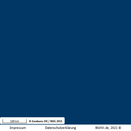
100 km
© Geobasis-DE / BKG 2015
Impressum
Datenschutzerklärung
BMWi.de, 2021 ©