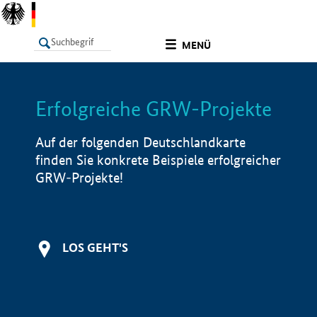
undefined
MENÜ
Erfolgreiche GRW-Projekte
LISTE
Filter
Info
Auf der folgenden Deutschlandkarte
finden Sie konkrete Beispiele erfolgreicher
GRW-Projekte!
LOS GEHT'S