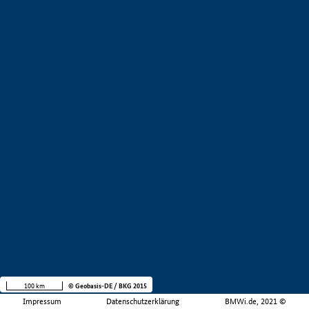
100 km
© Geobasis-DE / BKG 2015
Impressum
Datenschutzerklärung
BMWi.de, 2021 ©