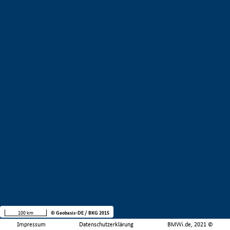
100 km
© Geobasis-DE / BKG 2015
Impressum
Datenschutzerklärung
BMWi.de, 2021 ©