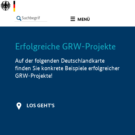
undefined
MENÜ
Erfolgreiche GRW-Projekte
LISTE
Filter
Info
Auf der folgenden Deutschlandkarte
finden Sie konkrete Beispiele erfolgreicher
GRW-Projekte!
LOS GEHT'S