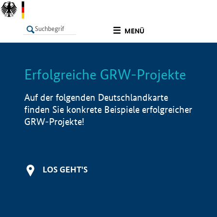
undefined
MENÜ
Erfolgreiche GRW-Projekte
LISTE
Filter
Info
Auf der folgenden Deutschlandkarte
finden Sie konkrete Beispiele erfolgreicher
GRW-Projekte!
LOS GEHT'S