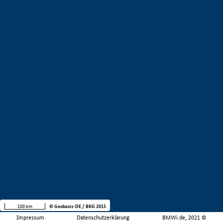
100 km
© Geobasis-DE / BKG 2015
Impressum
Datenschutzerklärung
BMWi.de, 2021 ©