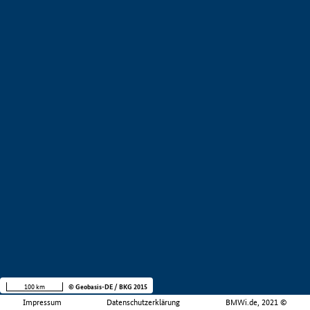
100 km
© Geobasis-DE / BKG 2015
Impressum
Datenschutzerklärung
BMWi.de, 2021 ©