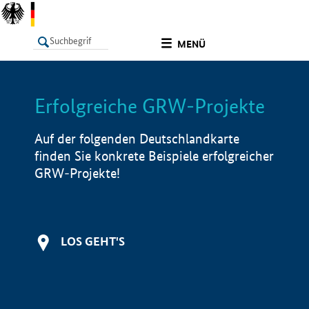
undefined
MENÜ
Erfolgreiche GRW-Projekte
LISTE
Filter
Info
Auf der folgenden Deutschlandkarte
finden Sie konkrete Beispiele erfolgreicher
GRW-Projekte!
LOS GEHT'S