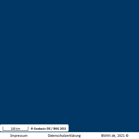
100 km
© Geobasis-DE / BKG 2015
Impressum
Datenschutzerklärung
BMWi.de, 2021 ©