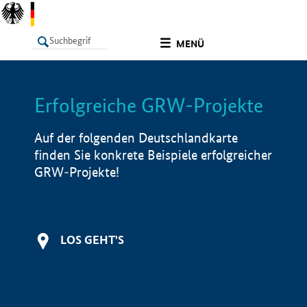
undefined
MENÜ
Erfolgreiche GRW-Projekte
LISTE
Filter
Info
Auf der folgenden Deutschlandkarte
finden Sie konkrete Beispiele erfolgreicher
GRW-Projekte!
LOS GEHT'S