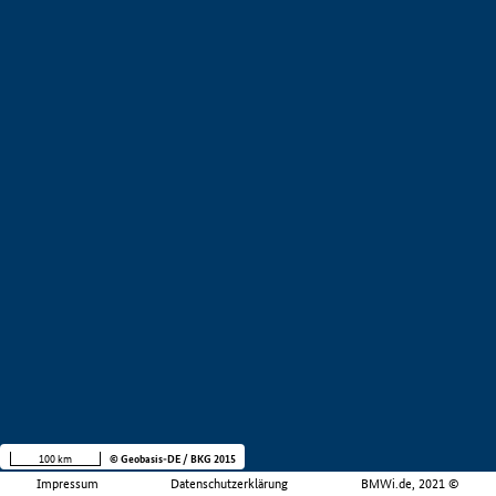
100 km
© Geobasis-DE / BKG 2015
Impressum
Datenschutzerklärung
BMWi.de, 2021 ©