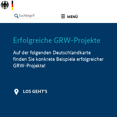
undefined
MENÜ
Erfolgreiche GRW-Projekte
LISTE
Filter
Info
Auf der folgenden Deutschlandkarte
finden Sie konkrete Beispiele erfolgreicher
GRW-Projekte!
LOS GEHT'S