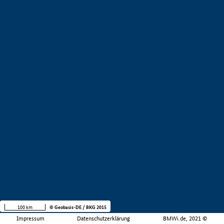
100 km
© Geobasis-DE / BKG 2015
Impressum
Datenschutzerklärung
BMWi.de, 2021 ©