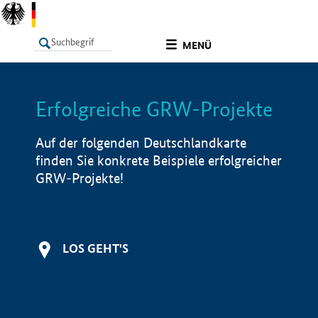
undefined
MENÜ
Erfolgreiche GRW-Projekte
LISTE
Filter
Info
Auf der folgenden Deutschlandkarte
finden Sie konkrete Beispiele erfolgreicher
GRW-Projekte!
LOS GEHT'S