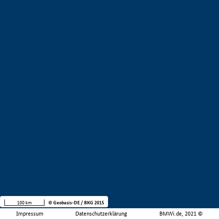
100 km
© Geobasis-DE / BKG 2015
Impressum
Datenschutzerklärung
BMWi.de, 2021 ©