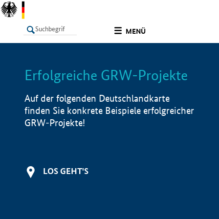
undefined
MENÜ
Erfolgreiche GRW-Projekte
LISTE
Filter
Info
Auf der folgenden Deutschlandkarte
finden Sie konkrete Beispiele erfolgreicher
GRW-Projekte!
LOS GEHT'S