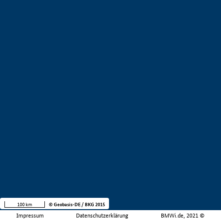
100 km
© Geobasis-DE / BKG 2015
Impressum
Datenschutzerklärung
BMWi.de, 2021 ©