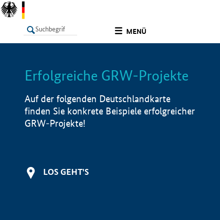
undefined
MENÜ
Erfolgreiche GRW-Projekte
LISTE
Filter
Info
Auf der folgenden Deutschlandkarte
finden Sie konkrete Beispiele erfolgreicher
GRW-Projekte!
LOS GEHT'S