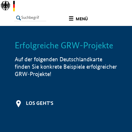
undefined
MENÜ
Erfolgreiche GRW-Projekte
LISTE
Filter
Info
Auf der folgenden Deutschlandkarte
finden Sie konkrete Beispiele erfolgreicher
GRW-Projekte!
LOS GEHT'S