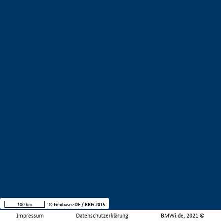
100 km
© Geobasis-DE / BKG 2015
Impressum
Datenschutzerklärung
BMWi.de, 2021 ©