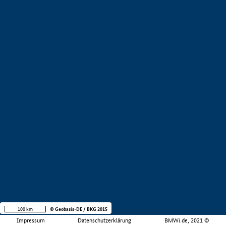
100 km
© Geobasis-DE / BKG 2015
Impressum
Datenschutzerklärung
BMWi.de, 2021 ©