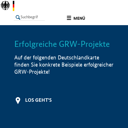
undefined
MENÜ
Erfolgreiche GRW-Projekte
LISTE
Filter
Info
Auf der folgenden Deutschlandkarte
finden Sie konkrete Beispiele erfolgreicher
GRW-Projekte!
LOS GEHT'S