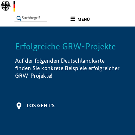
undefined
MENÜ
Erfolgreiche GRW-Projekte
LISTE
Filter
Info
Auf der folgenden Deutschlandkarte
finden Sie konkrete Beispiele erfolgreicher
GRW-Projekte!
LOS GEHT'S