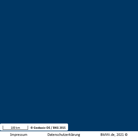
100 km
© Geobasis-DE / BKG 2015
Impressum
Datenschutzerklärung
BMWi.de, 2021 ©