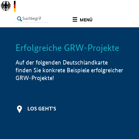
undefined
MENÜ
Erfolgreiche GRW-Projekte
LISTE
Filter
Info
Auf der folgenden Deutschlandkarte
finden Sie konkrete Beispiele erfolgreicher
GRW-Projekte!
LOS GEHT'S