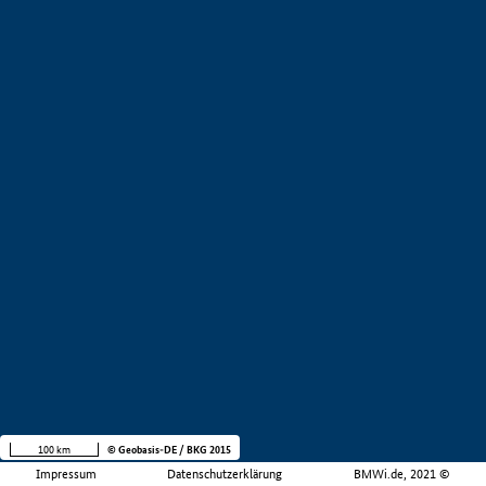
100 km
© Geobasis-DE / BKG 2015
Impressum
Datenschutzerklärung
BMWi.de, 2021 ©