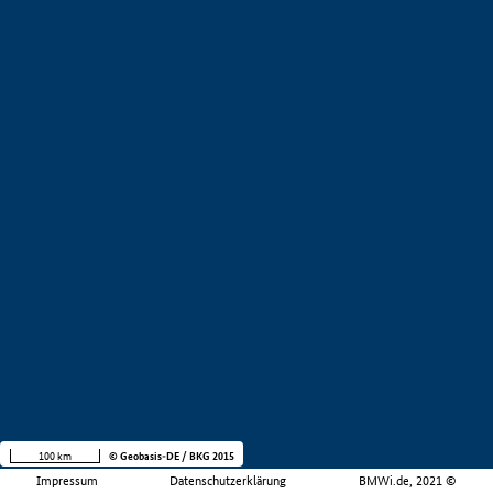
100 km
© Geobasis-DE / BKG 2015
Impressum
Datenschutzerklärung
BMWi.de, 2021 ©