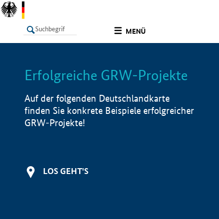
undefined
MENÜ
Erfolgreiche GRW-Projekte
LISTE
Filter
Info
Auf der folgenden Deutschlandkarte
finden Sie konkrete Beispiele erfolgreicher
GRW-Projekte!
LOS GEHT'S