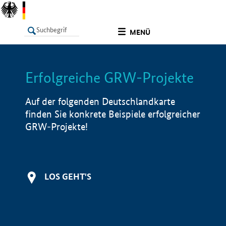
undefined
MENÜ
Erfolgreiche GRW-Projekte
LISTE
Filter
Info
Auf der folgenden Deutschlandkarte
finden Sie konkrete Beispiele erfolgreicher
GRW-Projekte!
LOS GEHT'S