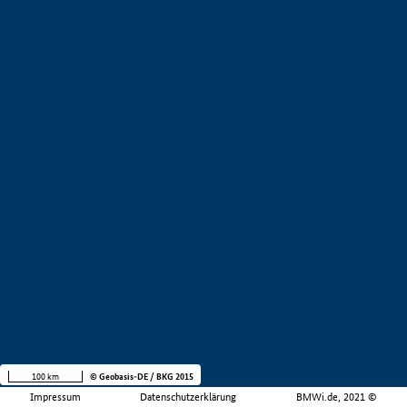
100 km
© Geobasis-DE / BKG 2015
Impressum
Datenschutzerklärung
BMWi.de, 2021 ©