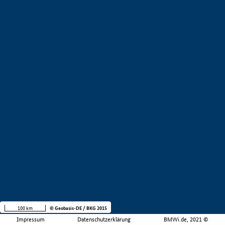
100 km
© Geobasis-DE / BKG 2015
Impressum
Datenschutzerklärung
BMWi.de, 2021 ©