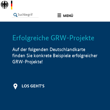
undefined
MENÜ
Erfolgreiche GRW-Projekte
LISTE
Filter
Info
Auf der folgenden Deutschlandkarte
finden Sie konkrete Beispiele erfolgreicher
GRW-Projekte!
LOS GEHT'S