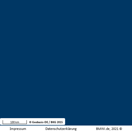
100 km
© Geobasis-DE / BKG 2015
Impressum
Datenschutzerklärung
BMWi.de, 2021 ©