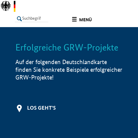
undefined
MENÜ
Erfolgreiche GRW-Projekte
LISTE
Filter
Info
Auf der folgenden Deutschlandkarte
finden Sie konkrete Beispiele erfolgreicher
GRW-Projekte!
LOS GEHT'S