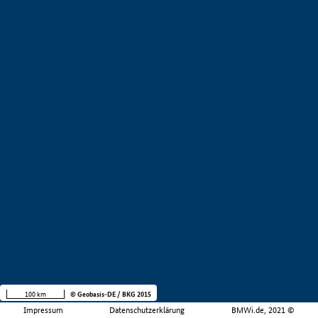
100 km
© Geobasis-DE / BKG 2015
Impressum
Datenschutzerklärung
BMWi.de, 2021 ©