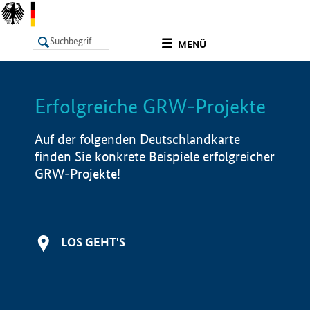
undefined
MENÜ
Erfolgreiche GRW-Projekte
LISTE
Filter
Info
Auf der folgenden Deutschlandkarte
finden Sie konkrete Beispiele erfolgreicher
GRW-Projekte!
LOS GEHT'S