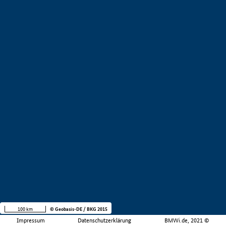
100 km
© Geobasis-DE / BKG 2015
Impressum
Datenschutzerklärung
BMWi.de, 2021 ©