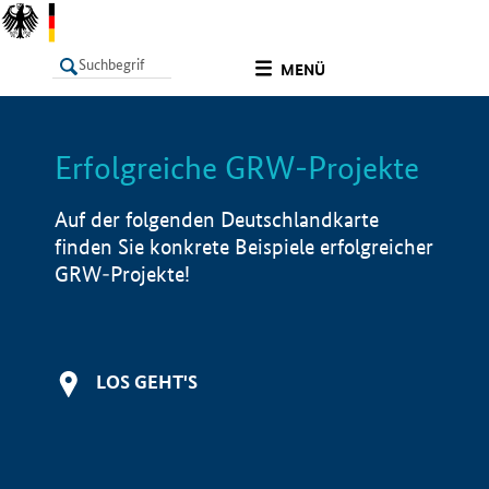
undefined
MENÜ
Erfolgreiche GRW-Projekte
LISTE
Filter
Info
Auf der folgenden Deutschlandkarte
finden Sie konkrete Beispiele erfolgreicher
GRW-Projekte!
LOS GEHT'S