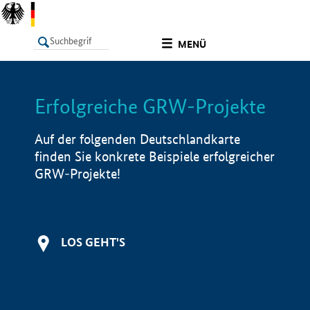
undefined
MENÜ
Erfolgreiche GRW-Projekte
LISTE
Filter
Info
Auf der folgenden Deutschlandkarte
finden Sie konkrete Beispiele erfolgreicher
GRW-Projekte!
LOS GEHT'S