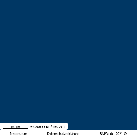
100 km
© Geobasis-DE / BKG 2015
Impressum
Datenschutzerklärung
BMWi.de, 2021 ©