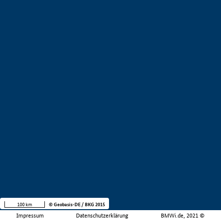
100 km
© Geobasis-DE / BKG 2015
Impressum
Datenschutzerklärung
BMWi.de, 2021 ©