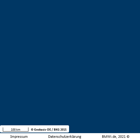
100 km
© Geobasis-DE / BKG 2015
Impressum
Datenschutzerklärung
BMWi.de, 2021 ©