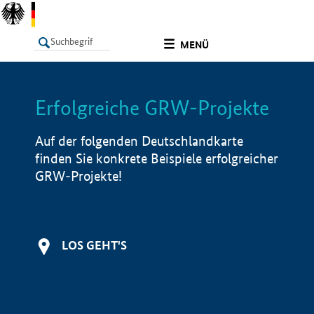
undefined
MENÜ
Erfolgreiche GRW-Projekte
LISTE
Filter
Info
Auf der folgenden Deutschlandkarte
finden Sie konkrete Beispiele erfolgreicher
GRW-Projekte!
LOS GEHT'S