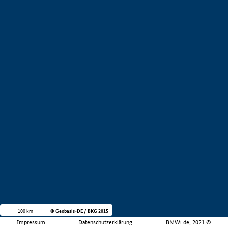
100 km
© Geobasis-DE / BKG 2015
Impressum
Datenschutzerklärung
BMWi.de, 2021 ©