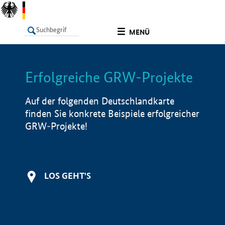
undefined
MENÜ
Erfolgreiche GRW-Projekte
LISTE
Filter
Info
Auf der folgenden Deutschlandkarte
finden Sie konkrete Beispiele erfolgreicher
GRW-Projekte!
LOS GEHT'S