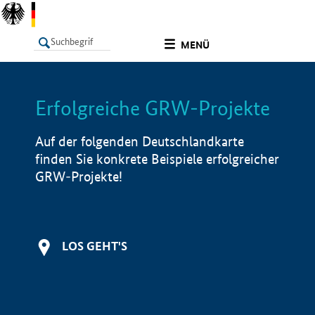
undefined
MENÜ
Erfolgreiche GRW-Projekte
LISTE
Filter
Info
Auf der folgenden Deutschlandkarte
finden Sie konkrete Beispiele erfolgreicher
GRW-Projekte!
LOS GEHT'S