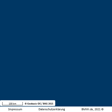
100 km
© Geobasis-DE / BKG 2015
Impressum
Datenschutzerklärung
BMWi.de, 2021 ©