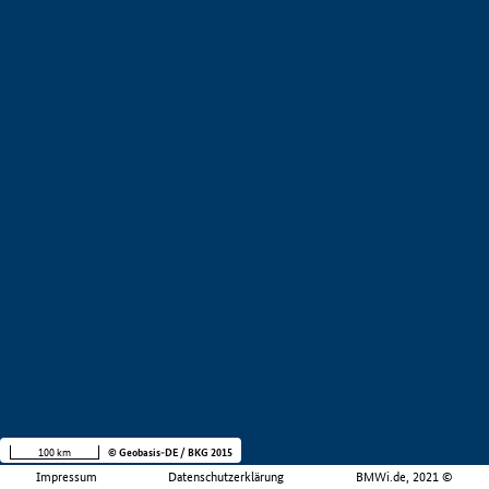
100 km
© Geobasis-DE / BKG 2015
Impressum
Datenschutzerklärung
BMWi.de, 2021 ©