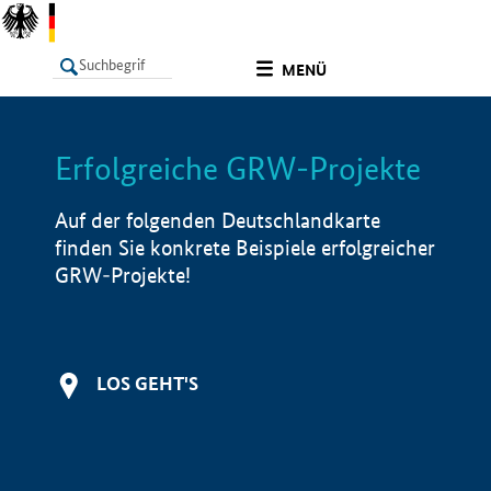
undefined
MENÜ
Erfolgreiche GRW-Projekte
LISTE
Filter
Info
Auf der folgenden Deutschlandkarte
finden Sie konkrete Beispiele erfolgreicher
GRW-Projekte!
LOS GEHT'S