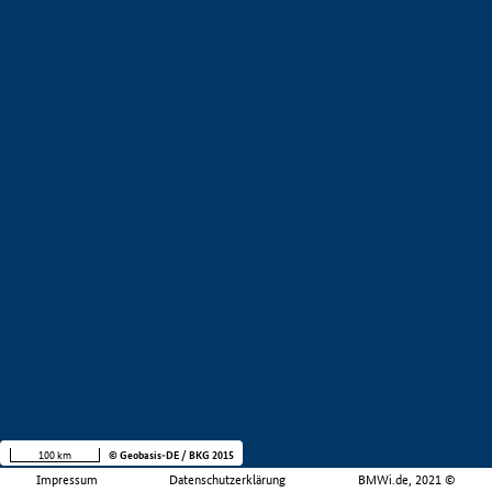
100 km
© Geobasis-DE / BKG 2015
Impressum
Datenschutzerklärung
BMWi.de, 2021 ©