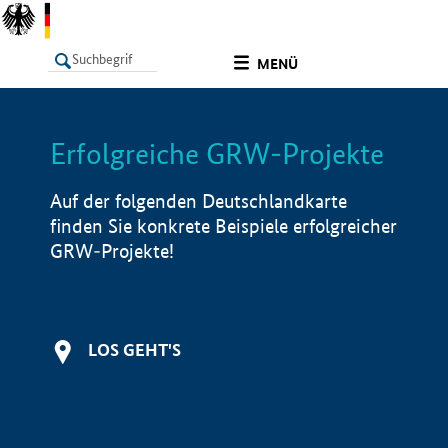
undefined
MENÜ
Erfolgreiche GRW-Projekte
LISTE
Filter
Info
Auf der folgenden Deutschlandkarte
finden Sie konkrete Beispiele erfolgreicher
GRW-Projekte!
LOS GEHT'S