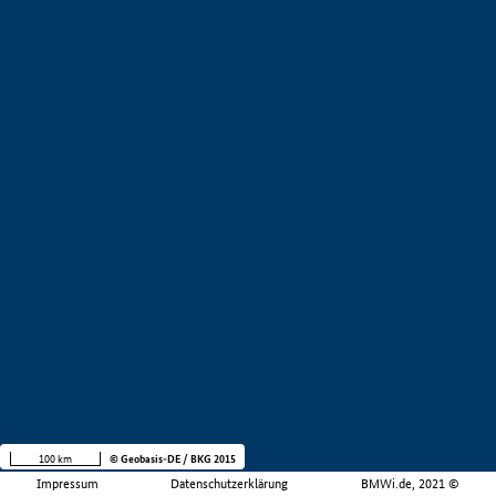
100 km
© Geobasis-DE / BKG 2015
Impressum
Datenschutzerklärung
BMWi.de, 2021 ©