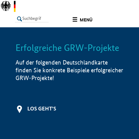
undefined
MENÜ
Erfolgreiche GRW-Projekte
LISTE
Filter
Info
Auf der folgenden Deutschlandkarte
finden Sie konkrete Beispiele erfolgreicher
GRW-Projekte!
LOS GEHT'S