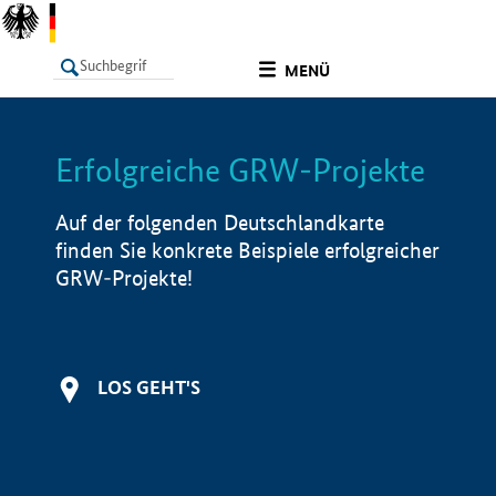
undefined
MENÜ
Erfolgreiche GRW-Projekte
LISTE
Filter
Info
Auf der folgenden Deutschlandkarte
finden Sie konkrete Beispiele erfolgreicher
GRW-Projekte!
LOS GEHT'S