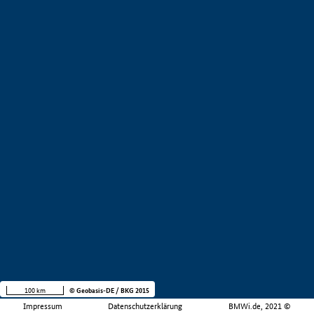
100 km
© Geobasis-DE / BKG 2015
Impressum
Datenschutzerklärung
BMWi.de, 2021 ©