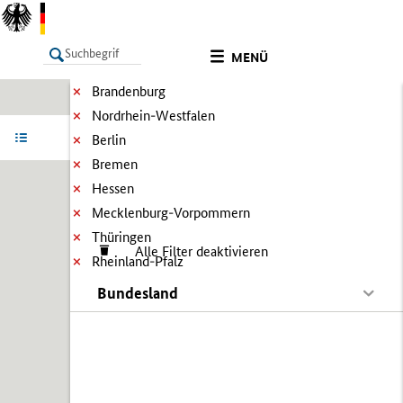
MENÜ
Brandenburg
Nordrhein-Westfalen
LISTE
Ergebnisse filtern
Info
Berlin
Bremen
Hessen
Mecklenburg-Vorpommern
Thüringen
Alle Filter deaktivieren
Rheinland-Pfalz
Bundesland