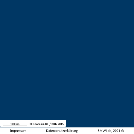
100 km
© Geobasis-DE / BKG 2015
Impressum
Datenschutzerklärung
BMWi.de, 2021 ©