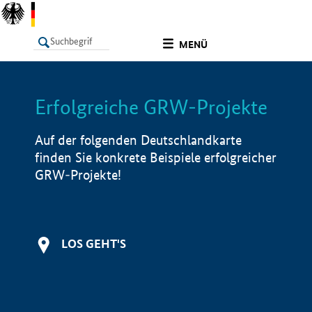
undefined
MENÜ
Erfolgreiche GRW-Projekte
LISTE
Filter
Info
Auf der folgenden Deutschlandkarte
finden Sie konkrete Beispiele erfolgreicher
GRW-Projekte!
LOS GEHT'S