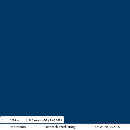
100 km
© Geobasis-DE / BKG 2015
Impressum
Datenschutzerklärung
BMWi.de, 2021 ©