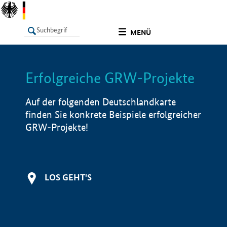
undefined
MENÜ
Erfolgreiche GRW-Projekte
LISTE
Filter
Info
Auf der folgenden Deutschlandkarte
finden Sie konkrete Beispiele erfolgreicher
GRW-Projekte!
LOS GEHT'S