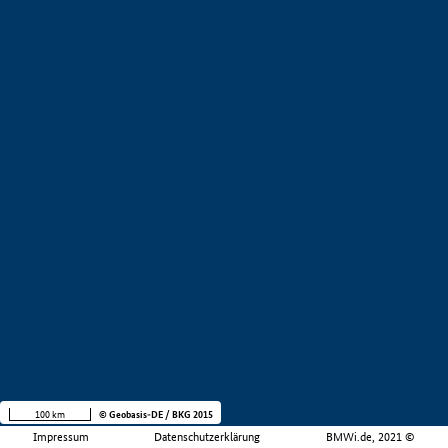
100 km
© Geobasis-DE / BKG 2015
Impressum
Datenschutzerklärung
BMWi.de, 2021 ©