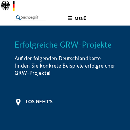
undefined
MENÜ
Erfolgreiche GRW-Projekte
LISTE
Filter
Info
Auf der folgenden Deutschlandkarte
finden Sie konkrete Beispiele erfolgreicher
GRW-Projekte!
LOS GEHT'S